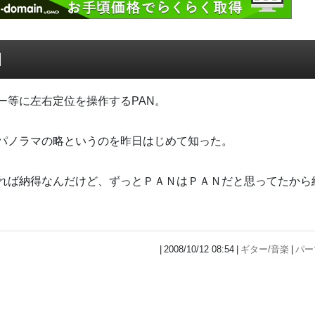
N
ー等に左右定位を操作するPAN。
パノラマの略というのを昨日はじめて知った。
れば納得なんだけど、ずっとＰＡＮはＰＡＮだと思ってたから
2008/10/12 08:54
ギター/音楽
パー