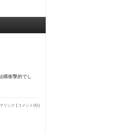
結構衝撃的でし
マリンク
コメント(4)