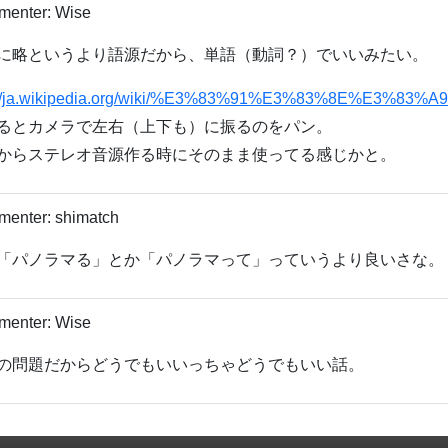
menter:
Wise
に略というより語源だから、単語（動詞？）でいいみたい。
://ja.wikipedia.org/wiki/%E3%83%91%E3%83%8E%E3%83
るとカメラで左右（上下も）に振るのをパン。
からステレオ音源作る時にそのまま使ってる感じかと。
menter:
shimatch
「パノラマる」とか「パノラマって」っていうより良いさな。
menter:
Wise
の問題だからどうでもいいっちゃどうでもいい話。