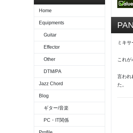
Home
Equipments
PA
Guitar
ミキサ
Effector
Other
これが
DTM/PA
言われ
Jazz Chord
た。
Blog
ギター/音楽
PC・IT関係
Profile