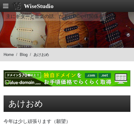
WiseStudio
主にギターと音楽の話、たまにPCやIT関係も
Home
Blog
あけおめ
あけおめ
今年は少し頑張ります（願望）