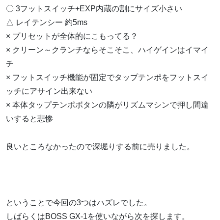
〇 3フットスイッチ+EXP内蔵の割にサイズ小さい
△ レイテンシー 約5ms
× プリセットが全体的にこもってる？
× クリーン～クランチならそこそこ、ハイゲインはイマイ
チ
× フットスイッチ機能が固定でタップテンポをフットスイ
ッチにアサイン出来ない
× 本体タップテンポボタンの隣がリズムマシンで押し間違
いすると悲惨
良いところなかったので深堀りする前に売りました。
ということで今回の3つはハズレでした。
しばらくはBOSS GX-1を使いながら次を探します。