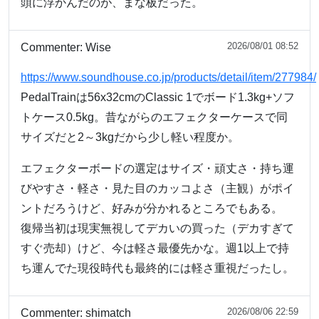
頭に浮かんだのが、まな板だった。
2026/08/01 08:52
Commenter:
Wise
https://www.soundhouse.co.jp/products/detail/item/277984/
PedalTrainは56x32cmのClassic 1でボード1.3kg+ソフ
トケース0.5kg。昔ながらのエフェクターケースで同
サイズだと2～3kgだから少し軽い程度か。
エフェクターボードの選定はサイズ・頑丈さ・持ち運
びやすさ・軽さ・見た目のカッコよさ（主観）がポイ
ントだろうけど、好みが分かれるところでもある。
復帰当初は現実無視してデカいの買った（デカすぎて
すぐ売却）けど、今は軽さ最優先かな。週1以上で持
ち運んでた現役時代も最終的には軽さ重視だったし。
2026/08/06 22:59
Commenter:
shimatch