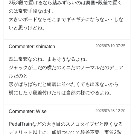
2段3段で置けるなら踏みずらいのは奥側+段差で置く
のは常套手段なはず。
大きいボードならそこまでギチギチにならない・しな
いと思うけどね。
2026/07/19 07:35
Commenter:
shimatch
既に常套なのね。まあそうなるよね。
ジャックが上だの横だのミニだのノーマルだのデュア
ルだのと
形がばらばらだと綺麗に並べたくても出来ないから
横にしたり段差付けたりは当然の様にやるよね。
2026/07/25 12:20
Commenter:
Wise
PedalTrainなどの大き目のスノコタイプだと厚くなる
デメリット以上に、傾斜ついてて段差不要、実質2階