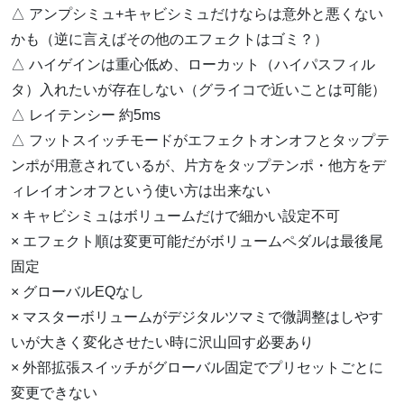
△ アンプシミュ+キャビシミュだけならは意外と悪くない
かも（逆に言えばその他のエフェクトはゴミ？）
△ ハイゲインは重心低め、ローカット（ハイパスフィル
タ）入れたいが存在しない（グライコで近いことは可能）
△ レイテンシー 約5ms
△ フットスイッチモードがエフェクトオンオフとタップテ
ンポが用意されているが、片方をタップテンポ・他方をデ
ィレイオンオフという使い方は出来ない
× キャビシミュはボリュームだけで細かい設定不可
× エフェクト順は変更可能だがボリュームペダルは最後尾
固定
× グローバルEQなし
× マスターボリュームがデジタルツマミで微調整はしやす
いが大きく変化させたい時に沢山回す必要あり
× 外部拡張スイッチがグローバル固定でプリセットごとに
変更できない