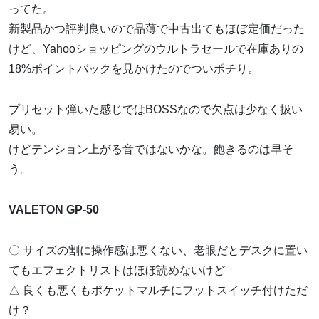
ってた。
新製品かつ評判良いので品薄で中古出てもほぼ定価だった
けど、Yahooショッピングのウルトラセールで在庫ありの
18%ポイントバックを見かけたのでついポチり。
プリセット弾いた感じではBOSSなので欠点は少なく扱い
易い。
けどテンション上がる音ではないかな。飽きるのは早そ
う。
VALETON GP-50
〇 サイズの割に操作感は悪くない、老眼だとデスクに置い
てもエフェクトリストはほぼ読めないけど
△ 良くも悪くもポケットマルチにフットスイッチ付けただ
け？