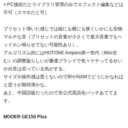
× PC接続だとライブラリ管理のみでエフェクト編集などは
不可（スマホだと可）
プリセット弾いた感じでは縦にも横にも狭くいかにも安物
マルチな音（プリセットの音量が小さくて最大音量でもヘ
ッドホン鳴らせてない可能性あり）。
アルゴリズム的にはHOTONE Ampero第一世代（Mini含
む）の調整版らしいが廉価ブランドで色々ケチってるせい
か出音は劣っている気がする。
サイズや操作感は悪くないのでIRやNAMでどうにかなれば
と思うが期待薄かな。
あと、中国語版だったので非公式英語化パッチあててま
す。
MOOER GE150 Plus