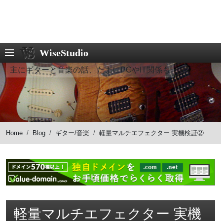
WiseStudio
主にギターと音楽の話、たまにPCやIT関係も
Home
Blog
ギター/音楽
軽量マルチエフェクター 実機検証②
軽量マルチエフェクター 実機