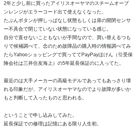
2年と少し前に買ったアイリスオーヤマのスチームオーブ
ンレンジがエラーコード出て使えなくなった。
たぶんボタンが押しっぱなし状態もしくは扉の開閉センサ
ー不具合で閉じていない状態になっている感じ。
自分で直せないこともないが手間なので、買い替えるつも
りで候補調べて、念のため故障品の購入時の情報調べてみ
たらYahooショッピングで買っててPayPayほけん（引受保
険会社は三井住友海上）の5年延長保証のに入ってた。
最近のは大手メーカーの高級モデルであってもあっさり壊
れる印象だが、アイリスオーヤマなのでより故障が多いか
もと判断して入ったものと思われる。
ということで申し込みしてみた。
延長保証での修理は記憶にある限り人生初。