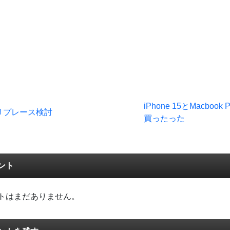
iPhone 15とMacboo
リプレース検討
買ったった
ント
トはまだありません。