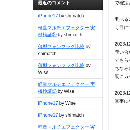
最近のコメント
で確定
iPhone17
by shimatch
調べる
く目に
軽量マルチエフェクター 実
機検証②
by shimatch
2023/
薄型フォンプラグ比較
by
問い合
shimatch
てもら
薄型フォンプラグ比較
by
ちなみ
Wise
既にカ
軽量マルチエフェクター 実
機検証②
by Wise
2023/
無事に
iPhone17
by Wise
iPhone17
by shimatch
軽量マルチエフェクター 実