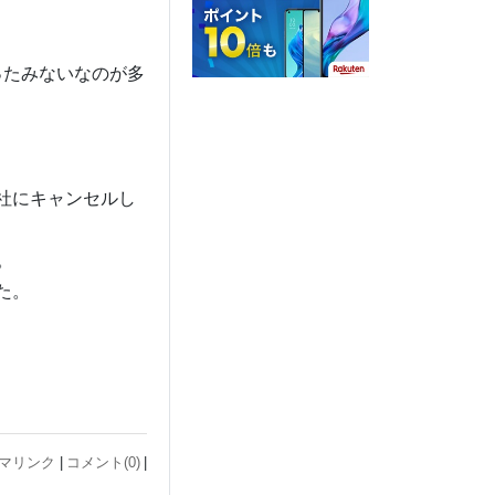
ったみないなのが多
社にキャンセルし
。
た。
マリンク
コメント(0)