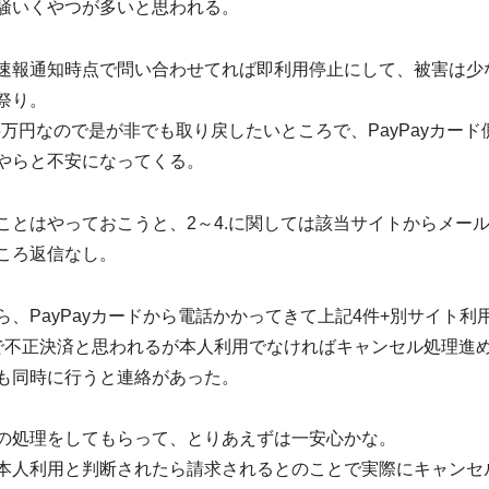
騒いくやつが多いと思われる。
速報通知時点で問い合わせてれば即利用停止にして、被害は少
祭り。
.6万円なので是が非でも取り戻したいところで、PayPayカー
やらと不安になってくる。
ことはやっておこうと、2～4.に関しては該当サイトからメー
ころ返信なし。
ら、PayPayカードから電話かかってきて上記4件+別サイト
で不正決済と思われるが本人利用でなければキャンセル処理進
も同時に行うと連絡があった。
の処理をしてもらって、とりあえずは一安心かな。
本人利用と判断されたら請求されるとのことで実際にキャンセ