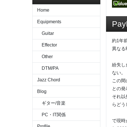
Home
Equipments
Pa
Guitar
約1年
Effector
異なる
Other
紛失し
DTM/PA
ない。
Jazz Chord
この間
との発
Blog
それ以
ギター/音楽
らどう
PC・IT関係
で現時
Profile