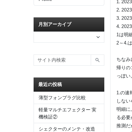
1. 20
2. 20
3. 20
月別アーカイブ
4. 20
1は明
2～4
ちなみ
帰りの
っぽい
最近の投稿
1.の
薄型フォンプラグ比較
しない
明細に
軽量マルチエフェクター 実
機検証②
る必要
推測だ
シェクターのメンテ・改造