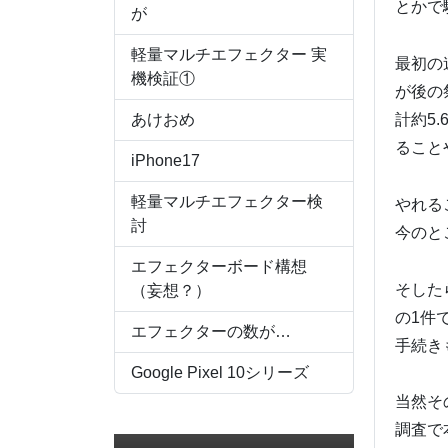
とかで
が
軽量マルチエフェクター 実
最初の
機検証①
が後の
あけおめ
計約5
ること
iPhone17
軽量マルチエフェクター検
やれる
討
今のと
エフェクターボード構想
そした
（妄想？）
の1件
エフェクターの数が…
手続き
Google Pixel 10シリーズ
当然そ
調査で