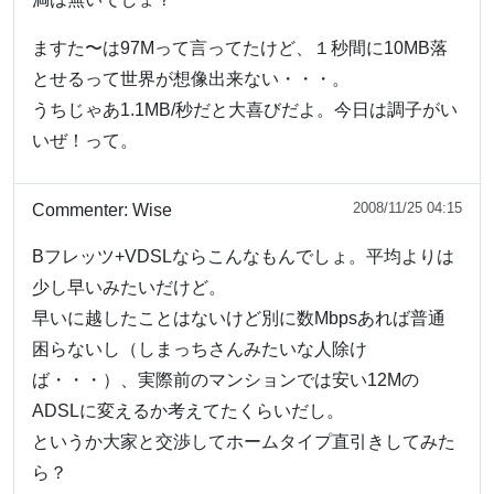
ますた〜は97Mって言ってたけど、１秒間に10MB落
とせるって世界が想像出来ない・・・。
うちじゃあ1.1MB/秒だと大喜びだよ。今日は調子がい
いぜ！って。
2008/11/25 04:15
Commenter:
Wise
Bフレッツ+VDSLならこんなもんでしょ。平均よりは
少し早いみたいだけど。
早いに越したことはないけど別に数Mbpsあれば普通
困らないし（しまっちさんみたいな人除け
ば・・・）、実際前のマンションでは安い12Mの
ADSLに変えるか考えてたくらいだし。
というか大家と交渉してホームタイプ直引きしてみた
ら？