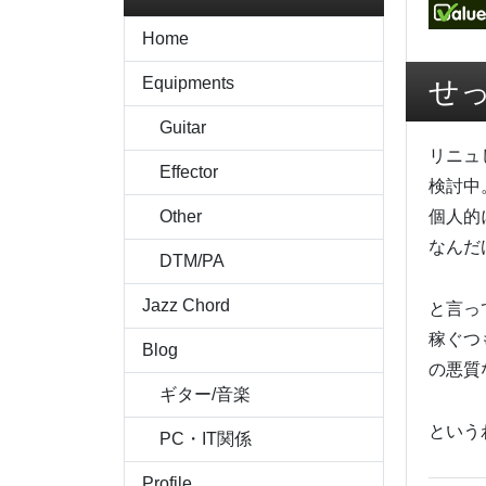
Home
Equipments
せ
Guitar
リニュ
Effector
検討中
Other
個人的
なんだ
DTM/PA
Jazz Chord
と言っ
稼ぐつ
Blog
の悪質
ギター/音楽
という
PC・IT関係
Profile