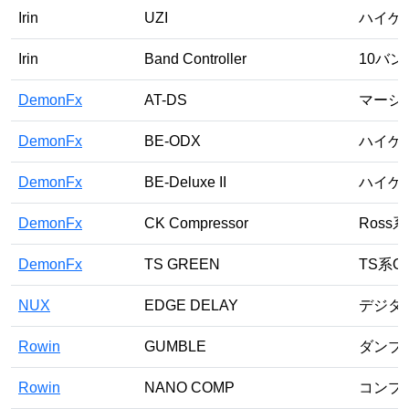
Irin
UZI
ハイゲ
Irin
Band Controller
10バ
DemonFx
AT-DS
マーシ
DemonFx
BE-ODX
ハイゲ
DemonFx
BE-Deluxe II
ハイゲ
DemonFx
CK Compressor
Ross
DemonFx
TS GREEN
TS系O
NUX
EDGE DELAY
デジタ
Rowin
GUMBLE
ダンブ
Rowin
NANO COMP
コンプ