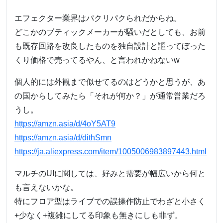
エフェクター業界はパクリパクられだからね。
どこかのブティックメーカーが騒いだとしても、お前
も既存回路を改良したものを独自設計と謳ってぼった
くり価格で売ってるやん、と言われかねないw
個人的には外観まで似せてるのはどうかと思うが、あ
の国からしてみたら「それが何か？」が通常営業だろ
うし。
https://amzn.asia/d/4oY5AT9
https://amzn.asia/d/dithSmn
https://ja.aliexpress.com/item/1005006983897443.html
マルチのUIに関しては、好みと需要が幅広いから何と
も言えないかな。
特にフロア型はライブでの誤操作防止でわざと小さく
+少なく+複雑にしてる印象も無きにしも非ず。