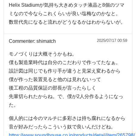
Helix Stadiumが気持ち大きめタッチ液晶と8個のツマ
ミなので今ならこれくらいが良い塩梅なのかなと。
数世代先になると流れがどうなるかはわからないが。
2025/07/17 00:59
Commenter:
shimatch
モノづくりは大概そうかもね。
僕も製造業時代は自分のこだわりで作ってたなぁ。
設計図は同じでも作り手が違うと見栄え変わるから
僕が作った装置見ると他のは見れないって
後工程の品質保証の部長が言ったらしく
先輩切られたからね。で、僕が2人分作るようになっ
た。
個人的には今のマルチに多彩さは持ち腐れになるから
音が好みだったらこういう奴で良いんだけどね。
https://www.soundhouse.co.jp/products/detail/item/265798/