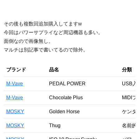
その後も複数回追加購入してますw
今回はパワーサプライなど周辺機器も多い。
面倒なので画像無し。
マルチは別記事で書いてるので除外。
ブランド
品名
分類
M-Vave
PEDAL POWER
USB
M-Vave
Chocolate Plus
MID
MOSKY
Golden Horse
ケンタ
MOSKY
Thug
名前的に