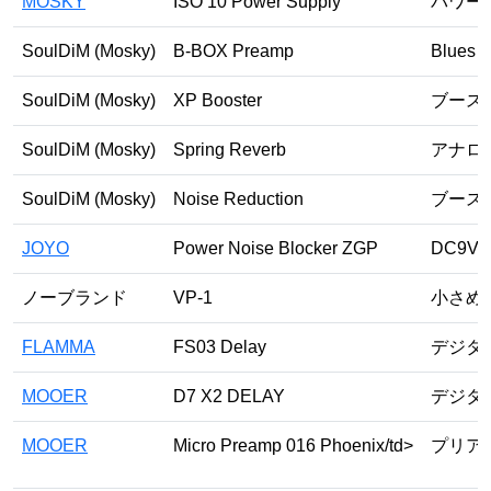
MOSKY
ISO 10 Power Supply
パワー
SoulDiM (Mosky)
B-BOX Preamp
Blues 
SoulDiM (Mosky)
XP Booster
ブース
SoulDiM (Mosky)
Spring Reverb
アナロ
SoulDiM (Mosky)
Noise Reduction
ブース
JOYO
Power Noise Blocker ZGP
DC9
ノーブランド
VP-1
小さめ
FLAMMA
FS03 Delay
デジタ
MOOER
D7 X2 DELAY
デジタ
MOOER
Micro Preamp 016 Phoenix/td>
プリア