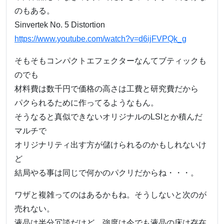
のもある。
Sinvertek No. 5 Distortion
https://www.youtube.com/watch?v=d6ijFVPQk_g
そもそもコンパクトエフェクターなんてブティックも
のでも
材料費は数千円で価格の高さは工費と研究費だから
パクられるために作ってるようなもん。
そうなると真似できないオリジナルのLSIとか積んだ
マルチで
オリジナリティ出す方が儲けられるのかもしれないけ
ど
結局やる事は同じで何かのパクリだからね・・・。
ワザと複雑ってのはあるかもね。そうしないと次のが
売れない。
液晶は半分冗談だけど、強度は今でも液晶の床は存在