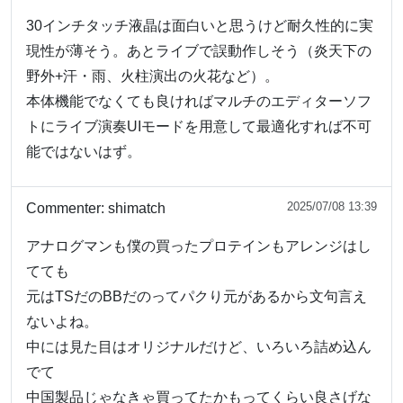
30インチタッチ液晶は面白いと思うけど耐久性的に実
現性が薄そう。あとライブで誤動作しそう（炎天下の
野外+汗・雨、火柱演出の火花など）。
本体機能でなくても良ければマルチのエディターソフ
トにライブ演奏UIモードを用意して最適化すれば不可
能ではないはず。
2025/07/08 13:39
Commenter:
shimatch
アナログマンも僕の買ったプロテインもアレンジはし
てても
元はTSだのBBだのってパクり元があるから文句言え
ないよね。
中には見た目はオリジナルだけど、いろいろ詰め込ん
でて
中国製品じゃなきゃ買ってたかもってくらい良さげな