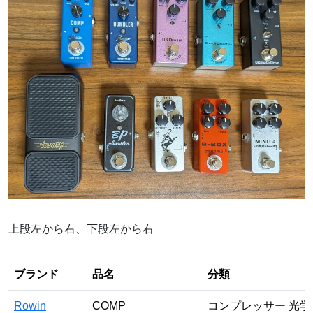
上段左から右、下段左から右
ブランド
品名
分類
Rowin
COMP
コンプレッサー 光学