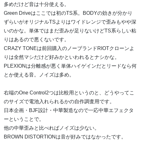
多めだけど音は十分使える。
Green Driveはここでは初のTS系。BODYの効きが分かり
ずらいがオリジナルTSよりはワイドレンジで歪みもやや深
いのかな。単体ではまだ歪みが足りないけどTS系らしい粘
りはあるので悪くないです。
CRAZY TONEは前回購入のノーブランドRIOTクローンよ
りは全然マシだけど好みかといわれるとナシかな。
PLEXIONは分離感が悪く単体ハイゲインだとリードなら何
とか使える音。ノイズは多め。
右端のOne Control2つは比較用というのと、どうやってこ
のサイズで電池入れられるかの自作調査用です。
日本企画・BJF設計・中華製造なので一応中華エフェクタ
ーということで。
他の中華歪みと比べればノイズは少ない。
BROWN DISTORTIONは音が好みではなかったです。