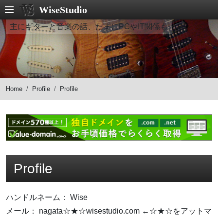
WiseStudio
主にギターと音楽の話、たまにPCやIT関係も
Home
Profile
Profile
Profile
ハンドルネーム： Wise
メール： nagata☆★☆wisestudio.com ←☆★☆をアットマ